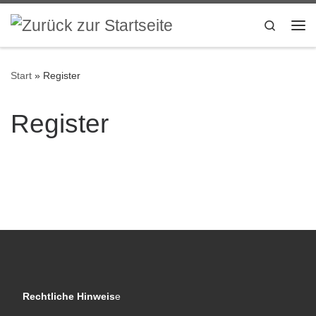
Zum Inhalt springen
Search
Me
Start
»
Register
Register
Rechtliche Hinweis
e