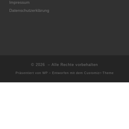
Impressum
Datenschutzerklärung
© 2026
– Alle Rechte vorbehalten
Präsentiert von
WP
– Entworfen mit dem
Customizr-Theme