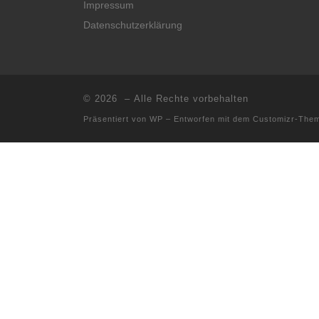
Impressum
Datenschutzerklärung
© 2026
– Alle Rechte vorbehalten
Präsentiert von
WP
– Entworfen mit dem
Customizr-The